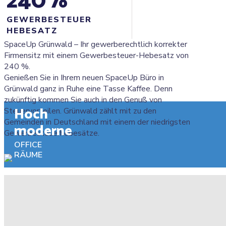
240
%
GEWERBESTEUER
HEBESATZ
SpaceUp Grünwald – Ihr gewerberechtlich korrekter
Firmensitz mit einem Gewerbesteuer-Hebesatz von
240 %.
Genießen Sie in Ihrem neuen SpaceUp Büro in
Grünwald ganz in Ruhe eine Tasse Kaffee. Denn
zukünftig kommen Sie auch in den Genuß von
Hoch
Steuervorteilen. Grünwald zählt mit zu den
Gemeinden in Deutschland mit einem der niedrigsten
moderne
Gewerbesteuerhebesätze.
OFFICE
RÄUME