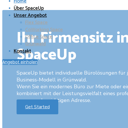
Home
Über SpaceUp
Unser Angebot
Flex Space
Ihr Firmensitz i
CoWorking Space
Office Space
Grünwald
SpaceUp
Kontakt
Angebot einholen
SpaceUp bietet individuelle Bürolösungen für 
Business-Modell in Grünwald.
Wenn Sie ein modernes Büro zur Miete oder ein
kombiniert mit der Leistungsvielfalt eines prof
genau an der richtigen Adresse.
Get Started