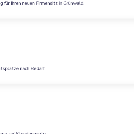
g für Ihren neuen Firmensitz in Grünwald.
splätze nach Bedarf.
ume zur Stundenmiete.